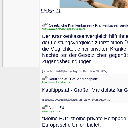
Links: 11
Gesetzliche Krankenkassen - Krankenkassenvergl
http://www.Krankenkassensuche.de
Der Krankenkassenvergleich hilft Ihn
der Leistungsvergleich zuerst einen 
die Möglichkeit einer privaten Krank
Nachteilten der Gesetzlichen gegenüb
Zugangsbedingungen.
[Besuche: 367633|hinzugefügt: 12 Dec 06 @ 10:03:27] ...
Kauftipps.at - Großer Marktplatz
http://www.kauftipps.at
Kauftipps.at - Großer Marktplatz für
[Besuche: 505529|hinzugefügt: 23 Aug 04 @ 23:03:59] ...
Meine EU
www.my-eu.eu
"Meine EU" ist eine private Hompage,
Europäische Union bietet.