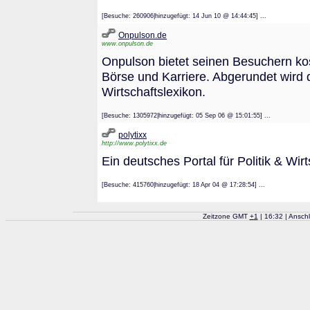
[Besuche: 260906|hinzugefügt: 14 Jun 10 @ 14:44:45] ...
Onpulson.de
www.onpulson.de
Onpulson bietet seinen Besuchern k
Börse und Karriere. Abgerundet wird
Wirtschaftslexikon.
[Besuche: 1305972|hinzugefügt: 05 Sep 06 @ 15:01:55] ...
polytixx
http://www.polytixx.de
Ein deutsches Portal für Politik & Wirt
[Besuche: 415760|hinzugefügt: 18 Apr 04 @ 17:28:54] ...
Zeitzone GMT
+
1
| 16:32 | Ansch