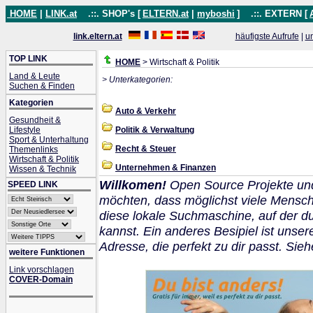
HOME
|
LINK.at
.::. SHOP's [
ELTERN.at
|
myboshi
]
.::. EXTERN [
link.eltern.at
häufigste Aufrufe
|
u
TOP LINK
HOME
> Wirtschaft & Politik
Land & Leute
> Unterkategorien:
Suchen & Finden
Kategorien
Auto & Verkehr
Gesundheit &
Lifestyle
Politik & Verwaltung
Sport & Unterhaltung
Recht & Steuer
Themenlinks
Wirtschaft & Politik
Unternehmen & Finanzen
Wissen & Technik
Willkomen!
Open Source Projekte un
SPEED LINK
möchten, dass möglichst viele Mensch
diese lokale Suchmaschine, auf der 
kannst. Ein anderes Besipiel ist unser
Adresse, die perfekt zu dir passt. Sie
weitere Funktionen
Link vorschlagen
COVER-Domain