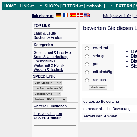
HOME
|
LINK.at
.::. SHOP's [
ELTERN.at
|
myboshi
]
.::. EXTERN [
link.eltern.at
häufigste Aufrufe
|
u
TOP LINK
bewerten Sie diesen L
Land & Leute
Suchen & Finden
Kategorien
exzellent
Die
Gesundheit & Lifestyle
sehr gut
Bit
Sport & Unterhaltung
Bit
Themenlinks
gut
Wirtschaft & Politik
Sie
Wissen & Technik
mittelmäßig
SPEED LINK
schlecht
derzeitige Bewertung
weitere Funktionen
durchschnittliche Bewertung
Link vorschlagen
Anzahl der Stimmen
COVER-Domain