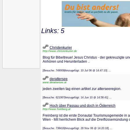
Links: 5
Christenkurier
http://www.christenkurier.de
Blog für Bibeltreue! Jesus Christus - der gekreuzigte u
Anhören und Herunterladen ..
[Besuche: 749009|hinzugefügt: 10 Jul 06 @ 14:47:10] ...
derattersee
www.derattersee.at
jeden zweiten tag einen artikel zur atterseeregion.
[Besuche: 621067|hinzugefügt: 14 Jun 10 @ 14:58:41] ...
Hoch über Passau und doch in Österreich
http://www.freinberg.at
Freinberg ist die erste Donautal Tourismusgemeide in
Wien - Mit herrlichem Blick auf die Dreiflüssemündung 
[Besuche: 738416|hinzugefügt: 28 Nov 06 @ 14:20:18] ...