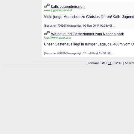
kath. Jugendmission
www.jugendmission.at
Viele junge Menschen zu Christus führen! Kath. Jugen
[Besuche: 706167|hinzugefügt: 05 Sep 06 @ 09:38:40] ...
Weingut und Gästezimmer zum Nationalpark
http://www.gangl.at.tt
Unser Gästehaus liegt in ruhiger Lage, ca. 400m vom Or
[Besuche: 688032|hinzugefügt: 10 Jul 06 @ 15:00:00] ...
Zeitzone GMT
+
1
| 12:10 | Ansch