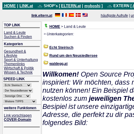
HOME
|
LINK.at
.::. SHOP's [
ELTERN.at
|
myboshi
]
.::. EXTERN [
link.eltern.at
häufigste Aufrufe
|
u
TOP LINK
HOME
> Land & Leute
Land & Leute
> Unterkategorien:
Suchen & Finden
Kategorien
Echt Steirisch
Gesundheit &
Lifestyle
Rund um den Neusiedlersee
Sport & Unterhaltung
waldegg.at
Themenlinks
Wirtschaft & Politik
Wissen & Technik
Willkomen!
Open Source Proj
SPEED LINK
inspiriert: Wir möchten, das
nutzen können! Ein Beispiel d
kostenlos zum
jeweiligen Th
Besipiel ist unsere einzigartig
weitere Funktionen
Adresse, die perfekt zu dir pa
Link vorschlagen
COVER-Domain
folgendes Bild: