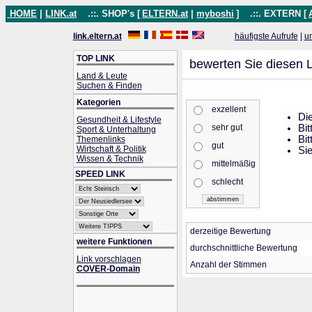
HOME
|
LINK.at
.::. SHOP's [
ELTERN.at
|
myboshi
]
.::. EXTERN [
link.eltern.at
häufigste Aufrufe
|
u
TOP LINK
bewerten Sie diesen L
Land & Leute
Suchen & Finden
Kategorien
exzellent
Die
Gesundheit & Lifestyle
sehr gut
Bit
Sport & Unterhaltung
Bit
Themenlinks
gut
Wirtschaft & Politik
Sie
Wissen & Technik
mittelmäßig
SPEED LINK
schlecht
derzeitige Bewertung
weitere Funktionen
durchschnittliche Bewertung
Link vorschlagen
Anzahl der Stimmen
COVER-Domain