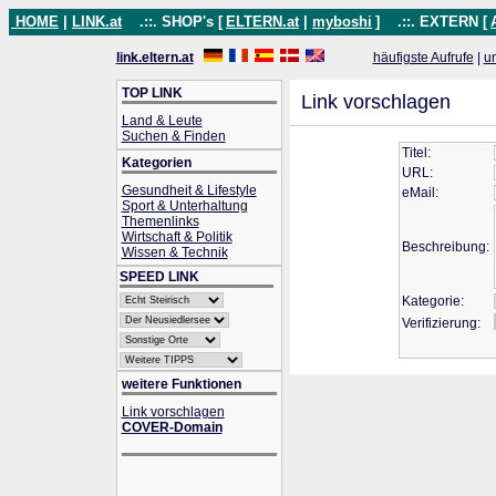
HOME
|
LINK.at
.::. SHOP's [
ELTERN.at
|
myboshi
]
.::. EXTERN [
link.eltern.at
häufigste Aufrufe
|
u
TOP LINK
Link vorschlagen
Land & Leute
Suchen & Finden
Titel:
Kategorien
URL:
Gesundheit & Lifestyle
eMail:
Sport & Unterhaltung
Themenlinks
Wirtschaft & Politik
Beschreibung:
Wissen & Technik
SPEED LINK
Kategorie:
Verifizierung:
weitere Funktionen
Link vorschlagen
COVER-Domain