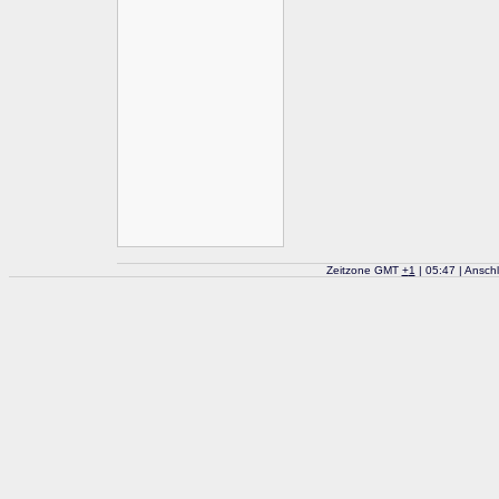
Zeitzone GMT
+
1
| 05:47 | Ansch