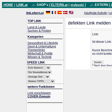
HOME
|
LINK.at
.::. SHOP's [
ELTERN.at
|
myboshi
]
.::. EXTERN [
link.eltern.at
häufigste Aufrufe
|
u
TOP LINK
defekten Link melden
Land & Leute
Suchen & Finden
Link:
Kategorien
Ist dieser Link
Gesundheit & Lifestyle
Sport & Unterhaltung
Themenlinks
Kurze Beschr
Wirtschaft & Politik
es nicht funktio
Wissen & Technik
SPEED LINK
*
Nach dem Senden
weitere Funktionen
Link vorschlagen
COVER-Domain