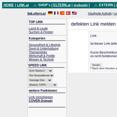
HOME
|
LINK.at
.::. SHOP's [
ELTERN.at
|
myboshi
]
.::. EXTERN [
link.eltern.at
häufigste Aufrufe
|
u
TOP LINK
defekten Link melden
Land & Leute
Suchen & Finden
Link:
Kategorien
Ist dieser Link def
Gesundheit & Lifestyle
Sport & Unterhaltung
Themenlinks
Kurze Beschreibu
Wirtschaft & Politik
es nicht funktionier
Wissen & Technik
SPEED LINK
*
Nach dem Senden wird
weitere Funktionen
Link vorschlagen
COVER-Domain