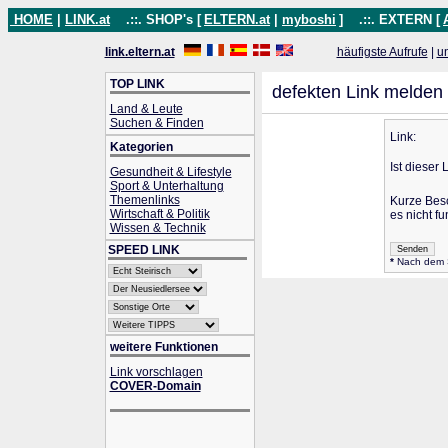
HOME
|
LINK.at
.::. SHOP's [
ELTERN.at
|
myboshi
]
.::. EXTERN [
link.eltern.at
häufigste Aufrufe
|
u
TOP LINK
defekten Link melden
Land & Leute
Suchen & Finden
Link:
Kategorien
Ist dieser 
Gesundheit & Lifestyle
Sport & Unterhaltung
Themenlinks
Kurze Bes
Wirtschaft & Politik
es nicht fu
Wissen & Technik
SPEED LINK
*
Nach dem Se
weitere Funktionen
Link vorschlagen
COVER-Domain