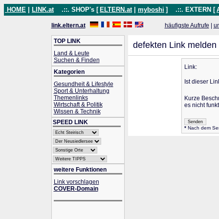
HOME
|
LINK.at
.::. SHOP's [
ELTERN.at
|
myboshi
]
.::. EXTERN [
link.eltern.at
häufigste Aufrufe
|
u
TOP LINK
defekten Link melden
Land & Leute
Suchen & Finden
Link:
Kategorien
Ist dieser Li
Gesundheit & Lifestyle
Sport & Unterhaltung
Themenlinks
Kurze Besch
Wirtschaft & Politik
es nicht funkt
Wissen & Technik
SPEED LINK
*
Nach dem Send
weitere Funktionen
Link vorschlagen
COVER-Domain