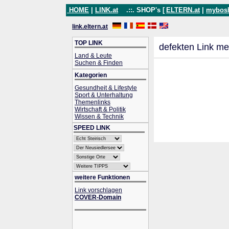
HOME
|
LINK.at
.::. SHOP's [
ELTERN.at
|
mybos
link.eltern.at
TOP LINK
defekten Link me
Land & Leute
Suchen & Finden
Kategorien
Gesundheit & Lifestyle
Sport & Unterhaltung
Themenlinks
Wirtschaft & Politik
Wissen & Technik
SPEED LINK
weitere Funktionen
Link vorschlagen
COVER-Domain