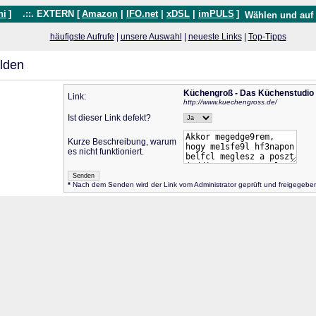
hi
]
.::. EXTERN [
Amazon
|
IFO.net
|
xDSL
|
imPULS
]
Wählen und auf
häufigste Aufrufe
|
unsere Auswahl
|
neueste Links
|
Top-Tipps
lden
Küchengroß - Das Küchenstudio
Link:
http://www.kuechengross.de/
Ist dieser Link defekt?
Kurze Beschreibung, warum
es nicht funktioniert.
*
Nach dem Senden wird der Link vom Administrator geprüft und freigegebe