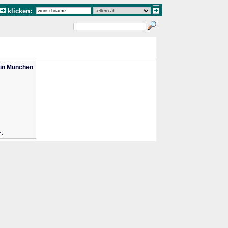
klicken:
 in München
n.