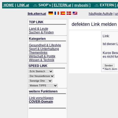
HOME
|
LINK.at
.::. SHOP's [
ELTERN.at
|
myboshi
]
.::. EXTERN [
link.eltern.at
häufigste Aufrufe
|
u
TOP LINK
defekten Link melden
Land & Leute
Suchen & Finden
Link:
Kategorien
Ist dieser 
Gesundheit & Lifestyle
Sport & Unterhaltung
Themenlinks
Kurze Bes
Wirtschaft & Politik
es nicht fu
Wissen & Technik
SPEED LINK
*
Nach dem Se
weitere Funktionen
Link vorschlagen
COVER-Domain