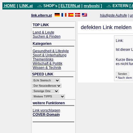
HOME
|
LINK.at
.::. SHOP's [
ELTERN.at
|
myboshi
]
.::. EXTERN [
link.eltern.at
häufigste Aufrufe
|
u
TOP LINK
defekten Link melden
Land & Leute
Suchen & Finden
Link:
Kategorien
Ist dieser 
Gesundheit & Lifestyle
Sport & Unterhaltung
Themenlinks
Kurze Bes
Wirtschaft & Politik
es nicht fu
Wissen & Technik
SPEED LINK
*
Nach dem Se
weitere Funktionen
Link vorschlagen
COVER-Domain