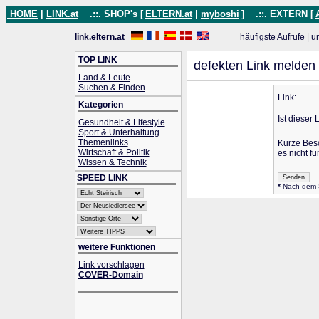
HOME
|
LINK.at
.::. SHOP's [
ELTERN.at
|
myboshi
]
.::. EXTERN [
link.eltern.at
häufigste Aufrufe
|
u
TOP LINK
defekten Link melden
Land & Leute
Suchen & Finden
Link:
Kategorien
Ist dieser 
Gesundheit & Lifestyle
Sport & Unterhaltung
Themenlinks
Kurze Bes
Wirtschaft & Politik
es nicht fu
Wissen & Technik
SPEED LINK
*
Nach dem Se
weitere Funktionen
Link vorschlagen
COVER-Domain