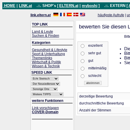
HOME
|
LINK.at
.::. SHOP's [
ELTERN.at
|
myboshi
]
.::. EXTERN [
link.eltern.at
häufigste Aufrufe
|
u
TOP LINK
bewerten Sie diesen L
Land & Leute
Suchen & Finden
Bit
Kategorien
exzellent
Die
Gesundheit & Lifestyle
sehr gut
Bit
Sport & Unterhaltung
Bit
Themenlinks
gut
Wirtschaft & Politik
Sie
Wissen & Technik
mittelmäßig
SPEED LINK
schlecht
derzeitige Bewertung
weitere Funktionen
durchschnittliche Bewertung
Link vorschlagen
Anzahl der Stimmen
COVER-Domain