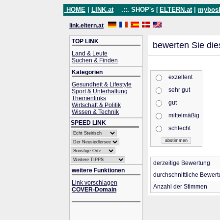
HOME
|
LINK.at
.::. SHOP's [
ELTERN.at
|
mybos
link.eltern.at
TOP LINK
bewerten Sie die
Land & Leute
Suchen & Finden
Kategorien
exzellent
Gesundheit & Lifestyle
sehr gut
Sport & Unterhaltung
Themenlinks
gut
Wirtschaft & Politik
Wissen & Technik
mittelmäßig
SPEED LINK
schlecht
derzeitige Bewertung
weitere Funktionen
durchschnittliche Bewer
Link vorschlagen
Anzahl der Stimmen
COVER-Domain