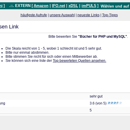
hi
]
.::. EXTERN [
Amazon
|
IFO.net
|
xDSL
|
imPULS
]
Wählen und auf
häufigste Aufrufe
|
unsere Auswahl
|
neueste Links
|
Top-Tipps
sen Link
Bitte bewerten Sie
"Bücher für PHP und MySQL"
.
Die Skala reicht von 1 - 5, wobei 1 schlecht ist und 5 sehr gut.
Bitte nur einmal abstimmen.
Bitte stimmen Sie nicht für sich oder einen Mitbewerber ab.
Sie können sich eine liste der
Top bewerteten Quellen ansehen.
sehr gut
tung
3.6 (von 5)
5