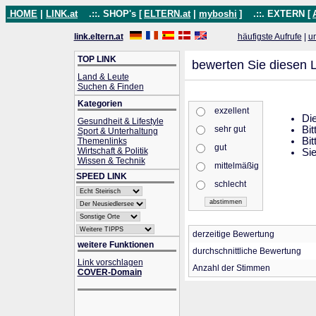
HOME
|
LINK.at
.::. SHOP's [
ELTERN.at
|
myboshi
]
.::. EXTERN [
link.eltern.at
häufigste Aufrufe
|
u
TOP LINK
bewerten Sie diesen L
Land & Leute
Suchen & Finden
Kategorien
exzellent
Die
Gesundheit & Lifestyle
sehr gut
Bit
Sport & Unterhaltung
Bit
Themenlinks
gut
Wirtschaft & Politik
Sie
Wissen & Technik
mittelmäßig
SPEED LINK
schlecht
derzeitige Bewertung
weitere Funktionen
durchschnittliche Bewertung
Link vorschlagen
Anzahl der Stimmen
COVER-Domain