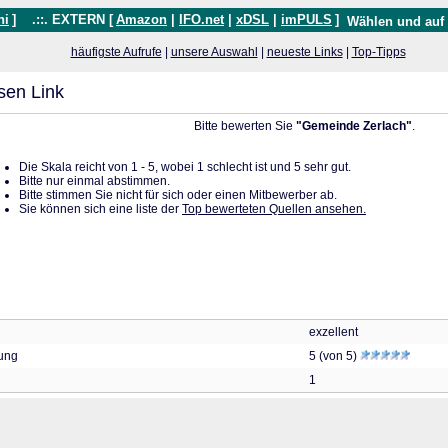
hi
]
.::. EXTERN [
Amazon
|
IFO.net
|
xDSL
|
imPULS
]
Wählen und auf
häufigste Aufrufe
|
unsere Auswahl
|
neueste Links
|
Top-Tipps
sen Link
Bitte bewerten Sie
"Gemeinde Zerlach"
.
Die Skala reicht von 1 - 5, wobei 1 schlecht ist und 5 sehr gut.
Bitte nur einmal abstimmen.
Bitte stimmen Sie nicht für sich oder einen Mitbewerber ab.
Sie können sich eine liste der
Top bewerteten Quellen ansehen.
exzellent
tung
5 (von 5)
1