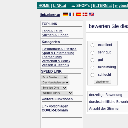
HOME
|
LINK.at
.::. SHOP's [
ELTERN.at
|
mybos
link.eltern.at
TOP LINK
bewerten Sie die
Land & Leute
Suchen & Finden
Kategorien
exzellent
Gesundheit & Lifestyle
sehr gut
Sport & Unterhaltung
Themenlinks
gut
Wirtschaft & Politik
Wissen & Technik
mittelmäßig
SPEED LINK
schlecht
derzeitige Bewertung
weitere Funktionen
durchschnittliche Bewer
Link vorschlagen
Anzahl der Stimmen
COVER-Domain