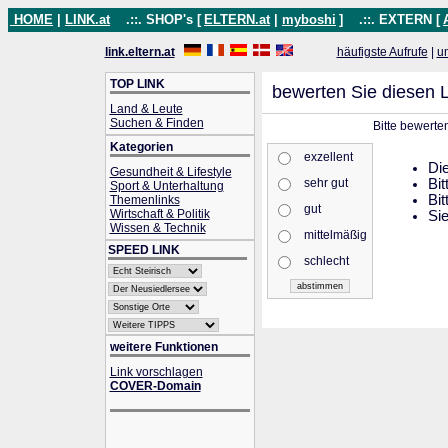
HOME
|
LINK.at
.::. SHOP's [
ELTERN.at
|
myboshi
]
.::. EXTERN [
link.eltern.at
häufigste Aufrufe
|
u
TOP LINK
bewerten Sie diesen L
Land & Leute
Suchen & Finden
Bitte bewerte
Kategorien
exzellent
Die
Gesundheit & Lifestyle
sehr gut
Bit
Sport & Unterhaltung
Bit
Themenlinks
gut
Wirtschaft & Politik
Sie
Wissen & Technik
mittelmäßig
SPEED LINK
schlecht
weitere Funktionen
Link vorschlagen
COVER-Domain