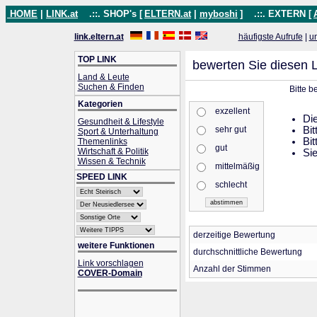
HOME
|
LINK.at
.::. SHOP's [
ELTERN.at
|
myboshi
]
.::. EXTERN [
link.eltern.at
häufigste Aufrufe
|
u
TOP LINK
bewerten Sie diesen L
Land & Leute
Suchen & Finden
Bitte 
Kategorien
exzellent
Die
Gesundheit & Lifestyle
sehr gut
Bit
Sport & Unterhaltung
Bit
Themenlinks
gut
Wirtschaft & Politik
Sie
Wissen & Technik
mittelmäßig
SPEED LINK
schlecht
derzeitige Bewertung
weitere Funktionen
durchschnittliche Bewertung
Link vorschlagen
Anzahl der Stimmen
COVER-Domain