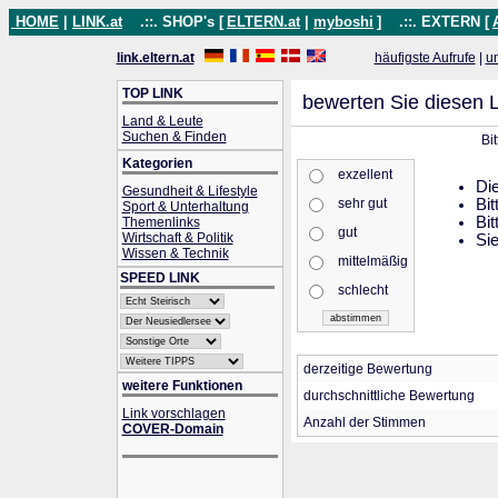
HOME
|
LINK.at
.::. SHOP's [
ELTERN.at
|
myboshi
]
.::. EXTERN [
link.eltern.at
häufigste Aufrufe
|
u
TOP LINK
bewerten Sie diesen L
Land & Leute
Suchen & Finden
Bi
Kategorien
exzellent
Die
Gesundheit & Lifestyle
sehr gut
Bit
Sport & Unterhaltung
Bit
Themenlinks
gut
Wirtschaft & Politik
Sie
Wissen & Technik
mittelmäßig
SPEED LINK
schlecht
derzeitige Bewertung
weitere Funktionen
durchschnittliche Bewertung
Link vorschlagen
Anzahl der Stimmen
COVER-Domain