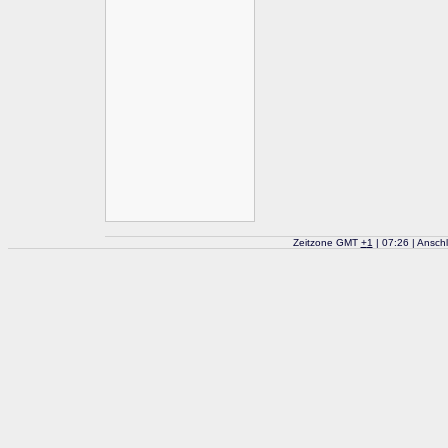
Zeitzone GMT
+
1
| 07:26 | Ansch