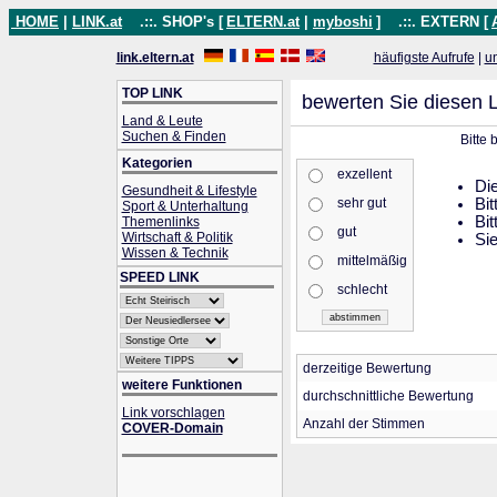
HOME
|
LINK.at
.::. SHOP's [
ELTERN.at
|
myboshi
]
.::. EXTERN [
link.eltern.at
häufigste Aufrufe
|
u
TOP LINK
bewerten Sie diesen L
Land & Leute
Suchen & Finden
Bitte
Kategorien
exzellent
Die
Gesundheit & Lifestyle
sehr gut
Bit
Sport & Unterhaltung
Bit
Themenlinks
gut
Wirtschaft & Politik
Sie
Wissen & Technik
mittelmäßig
SPEED LINK
schlecht
derzeitige Bewertung
weitere Funktionen
durchschnittliche Bewertung
Link vorschlagen
Anzahl der Stimmen
COVER-Domain