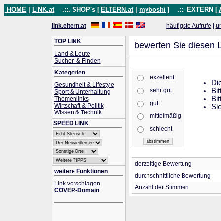
HOME
|
LINK.at
.::. SHOP's [
ELTERN.at
|
myboshi
]
.::. EXTERN [
link.eltern.at
häufigste Aufrufe
|
u
TOP LINK
bewerten Sie diesen L
Land & Leute
Suchen & Finden
Kategorien
exzellent
Die
Gesundheit & Lifestyle
sehr gut
Bit
Sport & Unterhaltung
Bit
Themenlinks
gut
Wirtschaft & Politik
Sie
Wissen & Technik
mittelmäßig
SPEED LINK
schlecht
derzeitige Bewertung
weitere Funktionen
durchschnittliche Bewertung
Link vorschlagen
Anzahl der Stimmen
COVER-Domain