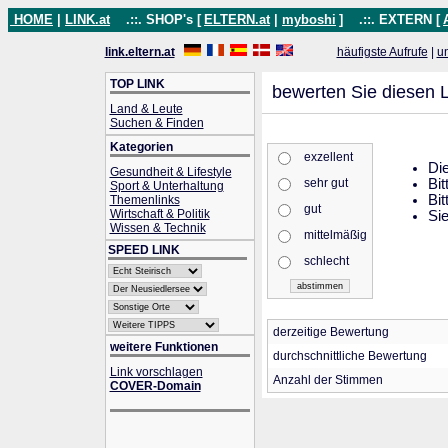
HOME
|
LINK.at
.::. SHOP's [
ELTERN.at
|
myboshi
]
.::. EXTERN [
link.eltern.at
häufigste Aufrufe
|
u
TOP LINK
bewerten Sie diesen L
Land & Leute
Suchen & Finden
Kategorien
exzellent
Die
Gesundheit & Lifestyle
sehr gut
Bit
Sport & Unterhaltung
Bit
Themenlinks
gut
Wirtschaft & Politik
Sie
Wissen & Technik
mittelmäßig
SPEED LINK
schlecht
derzeitige Bewertung
weitere Funktionen
durchschnittliche Bewertung
Link vorschlagen
Anzahl der Stimmen
COVER-Domain